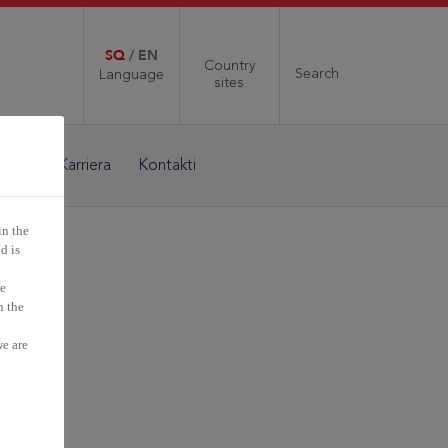
SQ
/
EN
Country
Search
Language
sites
edia
Karriera
Kontakti
in the
d is
we
n the
we are