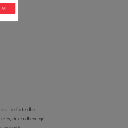
 All
 e saj të fortë dhe
jdes, duke i dhënë një