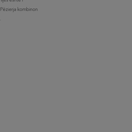
hijes është i
 Pëzierja kombinon
.