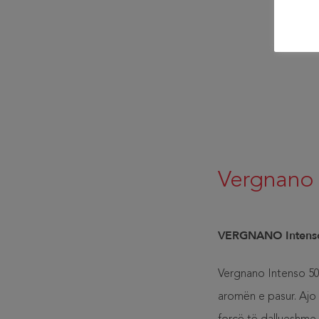
Vergnano
VERGNANO Intens
Vergnano Intenso 500 
aromën e pasur. Ajo