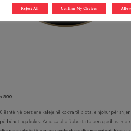
Reject All
Confirm My Choices
Allow
o 500
është një përzierje kafeje në kokrra të plota, e njohur për shijen
 përbëhet nga kokrra Arabica dhe Robusta të përzgjedhura me ku