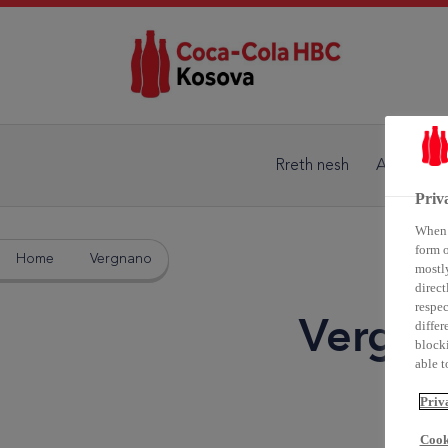
Rreth nesh
Aktivitete
Priv
When y
form o
Home
Vergnano
mostly
direct
respec
Vergn
differ
blocki
able to
Priv
Cook