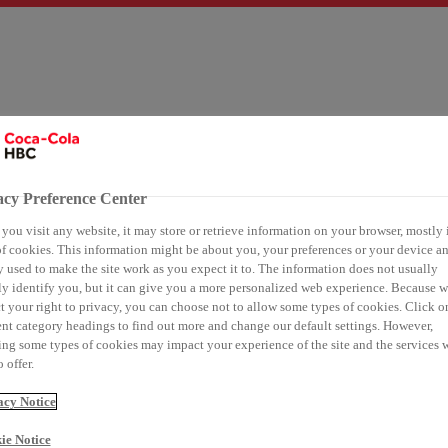
t tona
Portofoli ynë 24/7
Qëndrueshmëria
Klientët
M
acy Preference Center
ou visit any website, it may store or retrieve information on your browser, mostly 
f cookies. This information might be about you, your preferences or your device an
 used to make the site work as you expect it to. The information does not usually
ly identify you, but it can give you a more personalized web experience. Because 
t your right to privacy, you can choose not to allow some types of cookies. Click o
ano
ent category headings to find out more and change our default settings. However,
ng some types of cookies may impact your experience of the site and the services 
 offer.
acy Notice
ie Notice