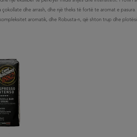
e një ekuilibër të përkryer midis shijes dhe intensitetit. Profili i s
okollate dhe arrash, dhe një theks të fortë te aromat e pasura.
kompleksitet aromatik, dhe Robusta-n, që shton trup dhe plotësi