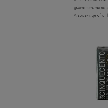
forcë të dallueshme dh
guximshëm, me nota ç
Arabica-n, që ofron 