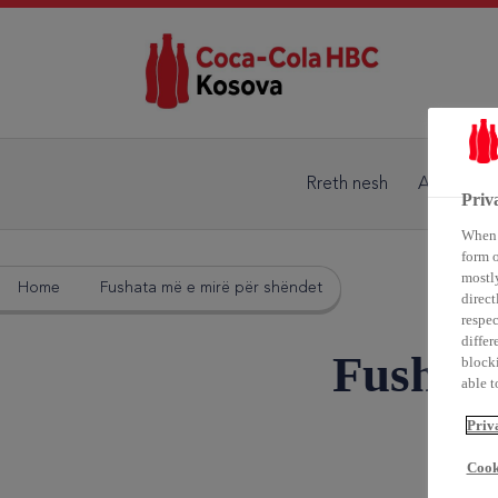
Rreth nesh
Aktivitete
Priv
When y
form o
mostly
Home
Fushata më e mirë për shëndet
direct
respec
differ
Fushata
blocki
able to
Priv
Cook