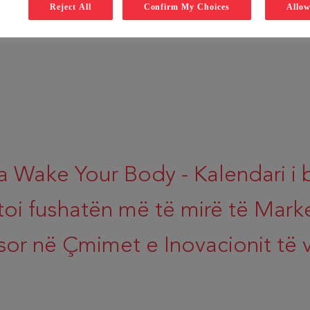
Reject All
Confirm My Choices
Allow
 Wake Your Body - Kalendari i 
toi fushatën më të mirë të Mark
or në Çmimet e Inovacionit të vi
3