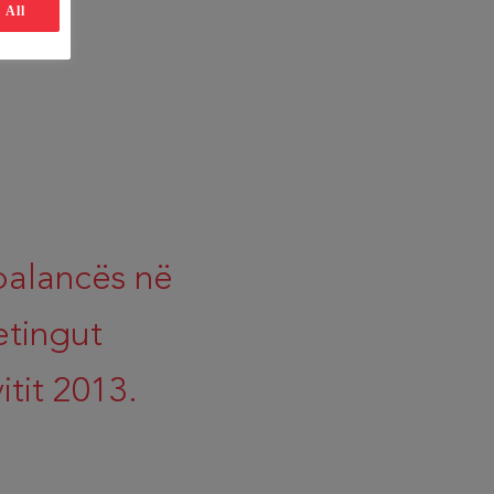
 All
balancës në
etingut
tit 2013.