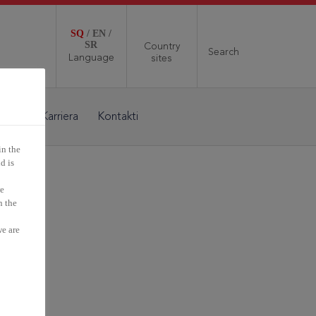
SQ
/
EN
/
SR
Country
Search
Language
sites
edia
Karriera
Kontakti
in the
d is
we
n the
we are