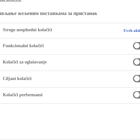
ављање жељеним поставкама за пристанак
Strogo neophodni kolačići
Uvek akt
Funkcionalni kolačići
Kolačići za oglašavanje
Ciljani kolačići
Kolačići performansi