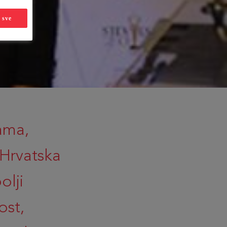
 sve
ama,
Hrvatska
olji
ost,