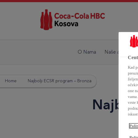
O Nama
Naše aktivnosti
Centa
Kad po
preuz
željen
Home
Najbolji ECSR program – Bronza
očekiv
one n
vama. 
Najbol
vrste 
podra
iskus
Polit
Polit