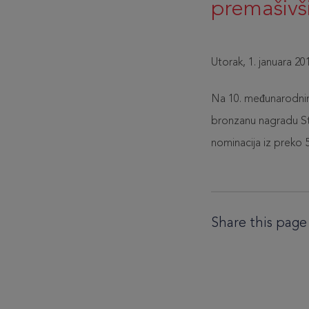
premašivši
Utorak, 1. januara 20
Na 10. međunarodnim
bronzanu nagradu St
nominacija iz preko 
Share this page