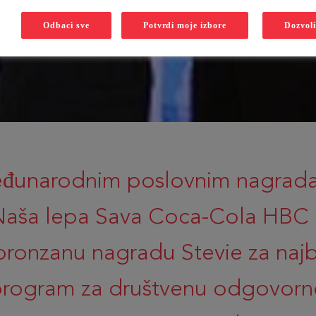
Odbaci sve
Potvrdi moje izbore
Dozvoli
eđunarodnim poslovnim nagrad
Naša lepa Sava Coca-Cola HBC 
bronzanu nagradu Stevie za najb
program za društvenu odgovorn