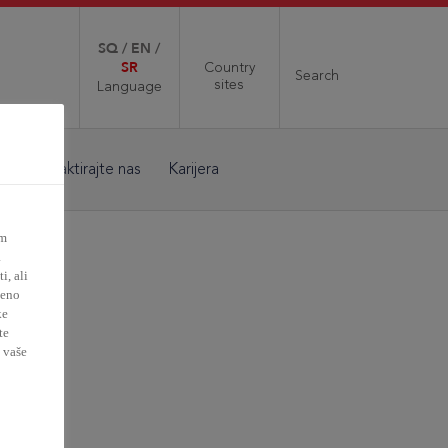
SQ
/
EN
/
SR
Country
Search
sites
Language
Kontaktirajte nas
Karijera
im
a
, ali
đeno
ke
nza
te
 vaše