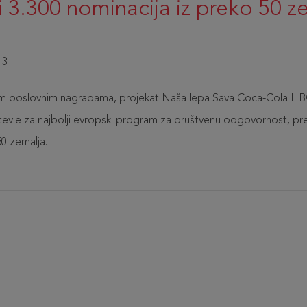
 3.300 nominacija iz preko 50 z
13
 poslovnim nagradama, projekat Naša lepa Sava Coca-Cola HBC
evie za najbolji evropski program za društvenu odgovornost, pre
50 zemalja.