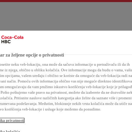
Naš portfolio 24/7
Održivo poslovanje
Kupci
Mediji
r za željene opcije o privatnosti
setite neku veb-lokaciju, ona može da sačuva informacije u pretraživaču ili da ih
me iz njega, obično u obliku kolačića. Ove informacije mogu da budu o vama, vaš
im opcijama, vašem uređaju i obično se koriste da omoguće da veb-lokacija radi n
ani način. Pomoću ovih informacija obično vas nije moguće direktno identifikovati
am omogućavaju da vam pružimo iskustvo korišćenja veb-lokacije koje je prilago
Pošto poštujemo vaše pravo na privatnost, možete da izaberete da ne dozvolite ne
ji ECSR program – Bro
kolačića. Pritisnite naslove različitih kategorija ako želite da saznate više i promeni
zumevana podešavanja. Međutim, blokiranje nekih vrsta kolačića može da utiče na
tvo korišćenja veb-lokacije i usluge koje možemo da ponudimo.
ika privatnosti
ika kolačića