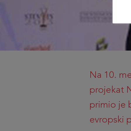
Na 10. m
projekat 
primio je 
evropski 