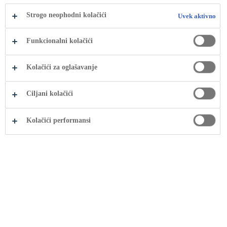
Mi proizvodimo, prodajemo i distribuiramo širok
Strogo neophodni kolačići
Uvek aktivno
asortiman bezalkoholnih napitaka.
Funkcionalni kolačići
Kolačići za oglašavanje
Ciljani kolačići
Kolačići performansi
DISCOVER
Upoznajte naše brendove
Upoznajte svetski najprepoznatljiviji portfolio