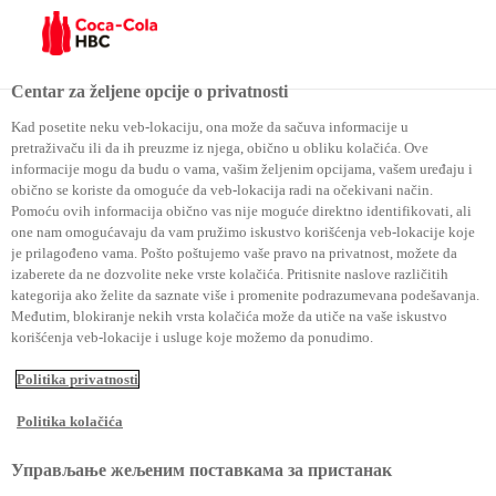
Menu
Centar za željene opcije o privatnosti
Kad posetite neku veb-lokaciju, ona može da sačuva informacije u
pretraživaču ili da ih preuzme iz njega, obično u obliku kolačića. Ove
informacije mogu da budu o vama, vašim željenim opcijama, vašem uređaju i
Upoznajte svetski
obično se koriste da omoguće da veb-lokacija radi na očekivani način.
Pomoću ovih informacija obično vas nije moguće direktno identifikovati, ali
najprepoznatljiviji
one nam omogućavaju da vam pružimo iskustvo korišćenja veb-lokacije koje
portfolio
je prilagođeno vama. Pošto poštujemo vaše pravo na privatnost, možete da
izaberete da ne dozvolite neke vrste kolačića. Pritisnite naslove različitih
kategorija ako želite da saznate više i promenite podrazumevana podešavanja.
Međutim, blokiranje nekih vrsta kolačića može da utiče na vaše iskustvo
korišćenja veb-lokacije i usluge koje možemo da ponudimo.
Politika privatnosti
Politika kolačića
Naši proizvodi
Управљање жељеним поставкама за пристанак