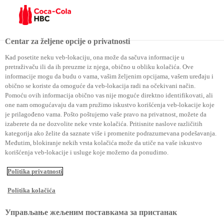
Menu
Centar za željene opcije o privatnosti
Kad posetite neku veb-lokaciju, ona može da sačuva informacije u
pretraživaču ili da ih preuzme iz njega, obično u obliku kolačića. Ove
Coca-Cola HBC je prepoznata kao svetski lider u održivosti
informacije mogu da budu o vama, vašim željenim opcijama, vašem uređaju i
obično se koriste da omoguće da veb-lokacija radi na očekivani način.
mreže snabdevanja
Pomoću ovih informacija obično vas nije moguće direktno identifikovati, ali
one nam omogućavaju da vam pružimo iskustvo korišćenja veb-lokacije koje
je prilagođeno vama. Pošto poštujemo vaše pravo na privatnost, možete da
Coca-Cola HBC je
izaberete da ne dozvolite neke vrste kolačića. Pritisnite naslove različitih
kategorija ako želite da saznate više i promenite podrazumevana podešavanja.
prepoznata kao svetski
Međutim, blokiranje nekih vrsta kolačića može da utiče na vaše iskustvo
korišćenja veb-lokacije i usluge koje možemo da ponudimo.
lider u održivosti mreže
Politika privatnosti
snabdevanja
Politika kolačića
Управљање жељеним поставкама за пристанак