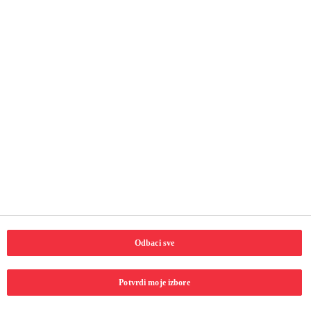
Korisne stranice
Početna strana
O nama
Kontaktirajte nas
Izjava o privatnosti
Uslovi korišćenja
Pristupačnost
Povežite se sa nama
Odbaci sve
LinkedIn
Email
Facebook
Potvrdi moje izbore
Copyright © 2024 Coca-Cola Hellenic Bottling Company.