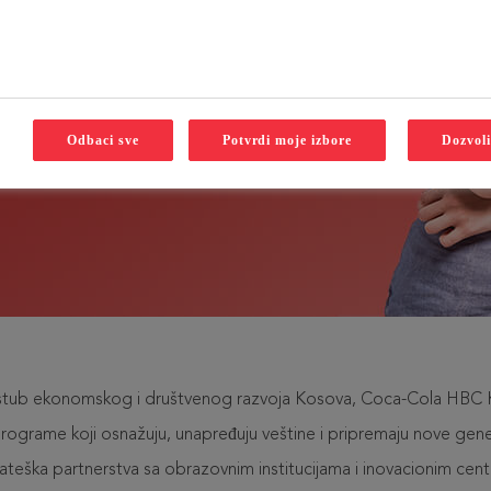
Odbaci sve
Potvrdi moje izbore
Dozvoli
i stub ekonomskog i društvenog razvoja Kosova, Coca-Cola HBC 
rograme koji osnažuju, unapređuju veštine i pripremaju nove gen
trateška partnerstva sa obrazovnim institucijama i inovacionim cen