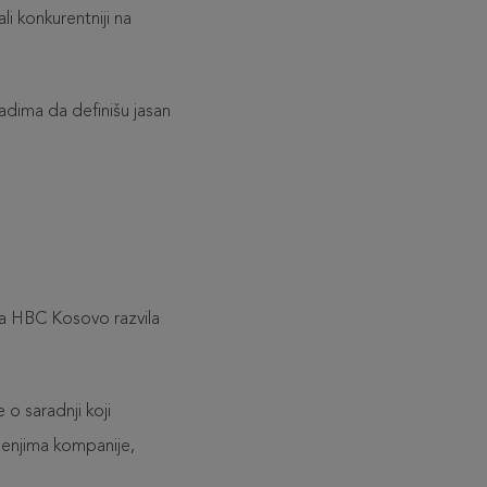
li konkurentniji na
adima da definišu jasan
la HBC Kosovo razvila
 saradnji koji
jenjima kompanije,