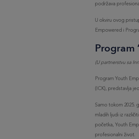
podržava profesional
U okviru ovog prist
Empowered i Progra
Program
(U partnerstvu sa I
Program Youth Empow
(ICK), predstavlja jed
Samo tokom 2025. go
mladih ljudi iz razli
početka, Youth Empow
profesionalni život.