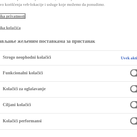
o
tvo korišćenja veb-lokacije i usluge koje možemo da ponudimo.
ika privatnosti
ika kolačića
ављање жељеним поставкама за пристанак
Strogo neophodni kolačići
Uvek akt
Funkcionalni kolačići
Kolačići za oglašavanje
Ciljani kolačići
Kolačići performansi