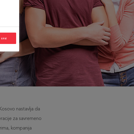
 sve
Kosovo nastavlja da
eracije za savremeno
trima, kompanija