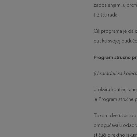
zaposlenjem, u profes
tržištu rada.
Cilj programa je da 
put ka svojoj budućoj 
Program stručne pr
(U saradnji sa kole
U okviru kontinuira
je Program stručne 
Tokom dve uzastopne
omogućavaju odabran
stičući direktno isku