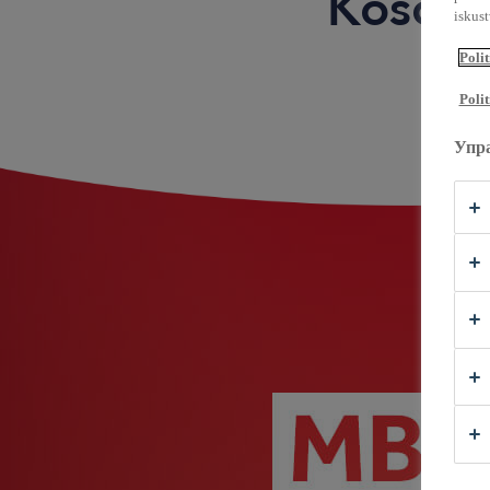
Kosov
iskus
Polit
Polit
Упр