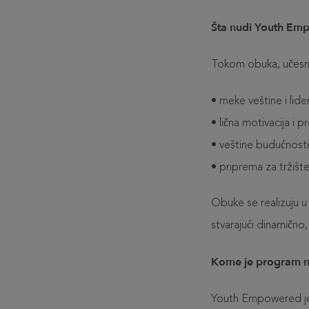
Šta nudi Youth Em
Tokom obuka, učesnici
•
meke veštine i lide
•
lična motivacija i p
•
veštine budućnosti, 
•
priprema za tržišt
Obuke se realizuju u 
stvarajući dinamično,
Kome je program 
Youth Empowered je 