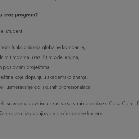
aju kroz program?
e, studenti:
inom funkcionisanja globalne kompanije,
nim timovima u različitim odeljenjima,
im poslovnim projektima,
e veštine koje dopunjuju akademsko znanje,
o i usmeravanje od iskusnih profesionalaca.
ili su veoma pozitivna iskustva sa stručne prakse u Coca-Cola H
n korak u izgradnji svoje profesionalne karijere.