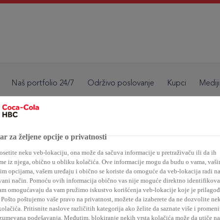
Naš portfolio 24/7
Održivo poslovanje
Kupci
Mediji
Coca-Cola HBC Kosovo
r za željene opcije o privatnosti
setite neku veb-lokaciju, ona može da sačuva informacije u pretraživaču ili da ih
vanje mladih na Koso
me iz njega, obično u obliku kolačića. Ove informacije mogu da budu o vama, vaš
im opcijama, vašem uređaju i obično se koriste da omoguće da veb-lokacija radi n
ani način. Pomoću ovih informacija obično vas nije moguće direktno identifikovati
mi kompanije Coca-C
am omogućavaju da vam pružimo iskustvo korišćenja veb-lokacije koje je prilago
Pošto poštujemo vaše pravo na privatnost, možete da izaberete da ne dozvolite ne
kolačića. Pritisnite naslove različitih kategorija ako želite da saznate više i promeni
zumevana podešavanja. Međutim, blokiranje nekih vrsta kolačića može da utiče na