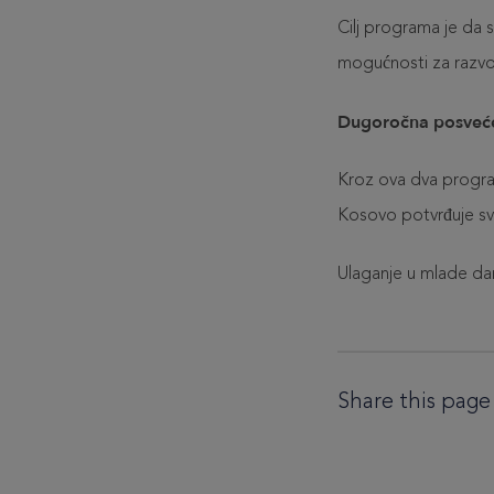
Cilj programa je da 
mogućnosti za razvoj
Dugoročna posveć
Kroz ova dva progr
Kosovo potvrđuje sv
Ulaganje u mlade dan
Share this page