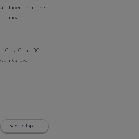
jući studentima realne
išta rada.
e — Coca-Cola HBC
zvoju Kosova.
Back to top