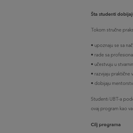
Šta studenti dobij
Tokom stručne praks
•
upoznaju se sa nač
•
rade sa profesional
•
učestvuju u stvarn
•
razvijaju praktičn
•
dobijaju mentorstv
Studenti UBT-a podel
ovaj program kao važa
Cilj programa