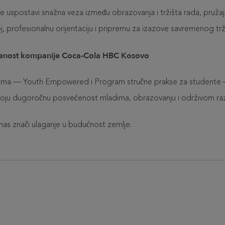
se uspostavi snažna veza između obrazovanja i tržišta rada, pruža
, profesionalnu orijentaciju i pripremu za izazove savremenog trž
enost kompanije Coca-Cola HBC Kosovo
ama — Youth Empowered i Program stručne prakse za student
oju dugoročnu posvećenost mladima, obrazovanju i održivom ra
as znači ulaganje u budućnost zemlje.