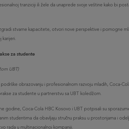
ionalnoj tranziciji ili žele da unaprede svoje veštine kako bi posta
izgradi stvarne kapacitete, otvori nove perspektive i pomogne ml
karijeri.
akse za studente
džom UBT)
ne podrške obrazovanju i profesionalnom razvoju mladih, Coca-Co
prakse za studente u partnerstvu sa UBT koledžom.
 godine, Coca-Cola HBC Kosovo i UBT potpisali su sporazume o
im studentima da obavljaju stručnu praksu u prostorijama i odel
stvo rada u multinacionalnoj kompaniji.