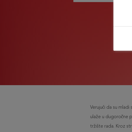
Verujući da su mlad
ulaže u dugoročne p
tržište rada. Kroz s