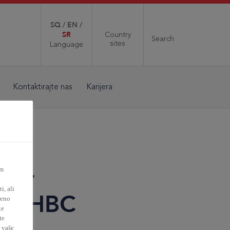
SQ
/
EN
/
SR
Country
Search
sites
Language
Kontaktirajte nas
Karijera
vu –
im
a
, ali
ola HBC
đeno
ke
te
 vaše