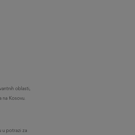
vantnih oblasti,
na na Kosovu.
 u potrazi za