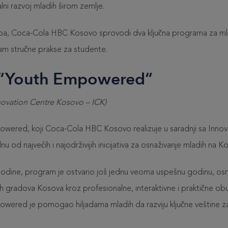
ni razvoj mladih širom zemlje.
upa, Coca-Cola HBC Kosovo sprovodi dva ključna programa za ml
m stručne prakse za studente.
“
Youth Empowered“
nnovation Centre Kosovo – ICK)
ered, koji Coca-Cola HBC Kosovo realizuje u saradnji sa Inno
nu od najvećih i najodrživijih inicijativa za osnaživanje mladih na K
dine, program je ostvario još jednu veoma uspešnu godinu, osna
čitih gradova Kosova kroz profesionalne, interaktivne i praktične 
ered je pomogao hiljadama mladih da razviju ključne veštine za s