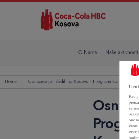
O Nama
Naše aktivnosti
Home
Osnaživanje mladih na Kosovu – Programi kompanije 
Centa
Kad po
Osnaži
preuz
željen
očekiv
Progra
one n
vama. 
vrste 
podra