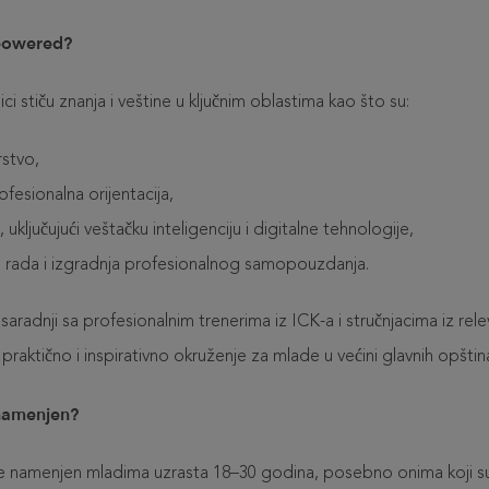
powered?
 stiču znanja i veštine u ključnim oblastima kao što su:
rstvo,
rofesionalna orijentacija,
uključujući veštačku inteligenciju i digitalne tehnologije,
e rada i izgradnja profesionalnog samopouzdanja.
saradnji sa profesionalnim trenerima iz ICK-a i stručnjacima iz rele
 praktično i inspirativno okruženje za mlade u većini glavnih opšti
namenjen?
namenjen mladima uzrasta 18–30 godina, posebno onima koji su