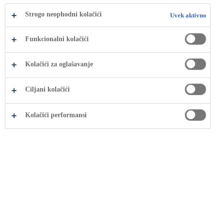
naše poslovanje i najviše se odnose na
Strogo neophodni kolačići
Uvek aktivno
naše zainteresovane strane.
Funkcionalni kolačići
Materijalna pitanja uključuju ekonomske, ekološke i socijalne
Kolačići za oglašavanje
rizike koji mogu uticati na našu reputaciju i sposobnost
stvaranja vrednosti u kratkom, srednjem i dugoročnom
Ciljani kolačići
roku.
Kolačići performansi
U Coca-Cola HBC-u ciljamo da razumemo i rešimo
probleme sa najvećim uticajem na naše poslovanje i naše
zajednice. Uvek tragamo za poboljšanjem našeg pristupa u
identifikovanju najvažnijih od ovih rizika i uticaja i
transparentno izveštavamo o našem pristupu i napretku u
pogledu materijalnih pitanja.