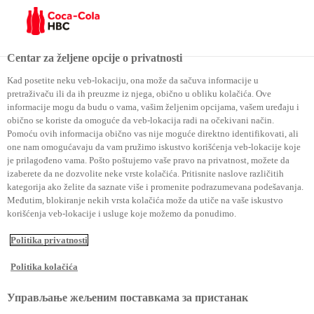
Menu
Centar za željene opcije o privatnosti
Kad posetite neku veb-lokaciju, ona može da sačuva informacije u
pretraživaču ili da ih preuzme iz njega, obično u obliku kolačića. Ove
Održivo poslovanje
Pristup i uticaj održivog poslovanja
informacije mogu da budu o vama, vašim željenim opcijama, vašem uređaju i
obično se koriste da omoguće da veb-lokacija radi na očekivani način.
Materijalna pitanja
Pomoću ovih informacija obično vas nije moguće direktno identifikovati, ali
Materijalna pitanja
one nam omogućavaju da vam pružimo iskustvo korišćenja veb-lokacije koje
je prilagođeno vama. Pošto poštujemo vaše pravo na privatnost, možete da
izaberete da ne dozvolite neke vrste kolačića. Pritisnite naslove različitih
kategorija ako želite da saznate više i promenite podrazumevana podešavanja.
Međutim, blokiranje nekih vrsta kolačića može da utiče na vaše iskustvo
korišćenja veb-lokacije i usluge koje možemo da ponudimo.
Politika privatnosti
Mi se identifikujemo i fokusiramo se
Politika kolačića
na pitanja koja imaju najveći uticaj na
Управљање жељеним поставкама за пристанак