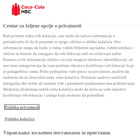
Menu
Centar za željene opcije o privatnosti
Kad posetite neku veb-lokaciju, ona može da sačuva informacije u
pretraživaču ili da ih preuzme iz njega, obično u obliku kolačića. Ove
Coca-Cola HBC Kosovo i ICK ponovo pokreću program
informacije mogu da budu o vama, vašim željenim opcijama, vašem uređaju i
obično se koriste da omoguće da veb-lokacija radi na očekivani način.
„Osnaživanje mladih 2025“ – Dugoročna podrška budućim
Pomoću ovih informacija obično vas nije moguće direktno identifikovati, ali
one nam omogućavaju da vam pružimo iskustvo korišćenja veb-lokacije koje
generacijama Kosova
je prilagođeno vama. Pošto poštujemo vaše pravo na privatnost, možete da
izaberete da ne dozvolite neke vrste kolačića. Pritisnite naslove različitih
kategorija ako želite da saznate više i promenite podrazumevana podešavanja.
Coca-Cola HBC Kosovo i
Međutim, blokiranje nekih vrsta kolačića može da utiče na vaše iskustvo
korišćenja veb-lokacije i usluge koje možemo da ponudimo.
ICK ponovo pokreću
Politika privatnosti
program „Osnaživanje
Politika kolačića
mladih 2025“ – Dugoročna
Управљање жељеним поставкама за пристанак