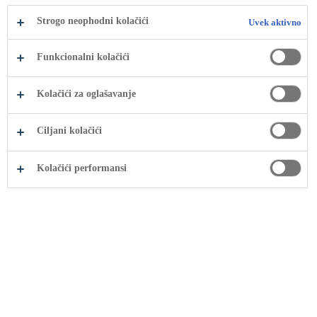
podrška budućim
generacijama Kosova
Strogo neophodni kolačići
Uvek aktivno
Funkcionalni kolačići
Kolačići za oglašavanje
Ciljani kolačići
Kolačići performansi