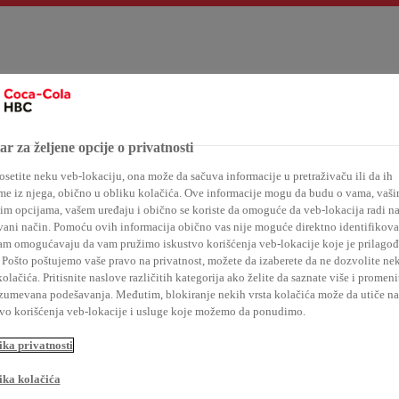
r za željene opcije o privatnosti
Naš portfolio 24/7
Održivo poslovanje
Kupci
Mediji
setite neku veb-lokaciju, ona može da sačuva informacije u pretraživaču ili da ih
me iz njega, obično u obliku kolačića. Ove informacije mogu da budu o vama, vaš
im opcijama, vašem uređaju i obično se koriste da omoguće da veb-lokacija radi n
ani način. Pomoću ovih informacija obično vas nije moguće direktno identifikovati
am omogućavaju da vam pružimo iskustvo korišćenja veb-lokacije koje je prilago
Pošto poštujemo vaše pravo na privatnost, možete da izaberete da ne dozvolite ne
kolačića. Pritisnite naslove različitih kategorija ako želite da saznate više i promeni
mlje
zumevana podešavanja. Međutim, blokiranje nekih vrsta kolačića može da utiče na
tvo korišćenja veb-lokacije i usluge koje možemo da ponudimo.
ika privatnosti
ika kolačića