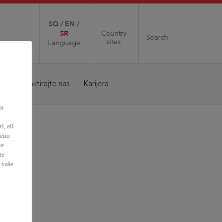
SQ
/
EN
/
SR
Country
Search
sites
Language
Kontaktirajte nas
Karijera
im
a
, ali
đeno
ke
te
 vaše