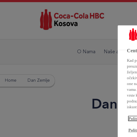
Centa
O Nama
Naše aktivnosti
Kad po
preuz
željen
očekiv
Home
Dan Zemlje
one n
vama. 
vrste 
Dan Ze
podra
iskus
Polit
Polit