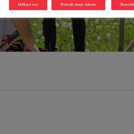
Odbaci sve
Potvrdi moje izbore
Dozvoli