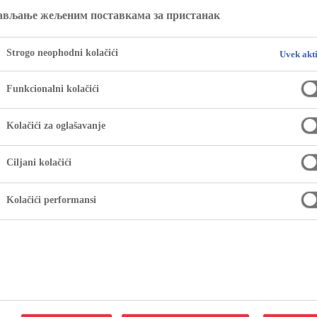
ављање жељеним поставкама за пристанак
Strogo neophodni kolačići
Uvek akt
Funkcionalni kolačići
Kolačići za oglašavanje
Ciljani kolačići
Kolačići performansi