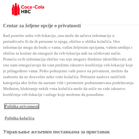
Menu
Centar za željene opcije o privatnosti
Kad posetite neku veb-lokaciju, ona može da sačuva informacije u
pretraživaču ili da ih preuzme iz njega, obično u obliku kolačića. Ove
Promocija godine: zlato i srebro
informacije mogu da budu o vama, vašim željenim opcijama, vašem uređaju i
obično se koriste da omoguće da veb-lokacija radi na očekivani način.
Pomoću ovih informacija obično vas nije moguće direktno identifikovati, ali
Promocija godine: zlato i
one nam omogućavaju da vam pružimo iskustvo korišćenja veb-lokacije koje
je prilagođeno vama. Pošto poštujemo vaše pravo na privatnost, možete da
srebro
izaberete da ne dozvolite neke vrste kolačića. Pritisnite naslove različitih
kategorija ako želite da saznate više i promenite podrazumevana podešavanja.
Međutim, blokiranje nekih vrsta kolačića može da utiče na vaše iskustvo
korišćenja veb-lokacije i usluge koje možemo da ponudimo.
Politika privatnosti
Politika kolačića
Управљање жељеним поставкама за пристанак