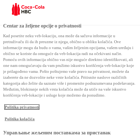
Menu
Centar za željene opcije o privatnosti
Kad posetite neku veb-lokaciju, ona može da sačuva informacije u
pretraživaču ili da ih preuzme iz njega, obično u obliku kolačića. Ove
Nagrada velikih preduzeća
informacije mogu da budu o vama, vašim željenim opcijama, vašem uređaju i
obično se koriste da omoguće da veb-lokacija radi na očekivani način.
Pomoću ovih informacija obično vas nije moguće direktno identifikovati, ali
Nagrada velikih preduzeća
one nam omogućavaju da vam pružimo iskustvo korišćenja veb-lokacije koje
je prilagođeno vama. Pošto poštujemo vaše pravo na privatnost, možete da
izaberete da ne dozvolite neke vrste kolačića. Pritisnite naslove različitih
kategorija ako želite da saznate više i promenite podrazumevana podešavanja.
Međutim, blokiranje nekih vrsta kolačića može da utiče na vaše iskustvo
korišćenja veb-lokacije i usluge koje možemo da ponudimo.
Politika privatnosti
Politika kolačića
Управљање жељеним поставкама за пристанак