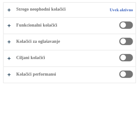
Strogo neophodni kolačići
Uvek aktivno
Funkcionalni kolačići
Kolačići za oglašavanje
Ciljani kolačići
Kolačići performansi
Ekološki program Mission Water je
prepoznat na evropskim nagradama
za CSR, šemu Evropske komisije za
prepoznavanje vrednih doprinosa koje
preduzeća mogu dati zajednicama